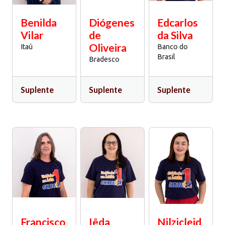
Benilda
Diógenes
Edcarlos
Vilar
de
da Silva
Oliveira
Itaú
Banco do
Brasil
Bradesco
Suplente
Suplente
Suplente
Francisco
Iêda
Nilzicleid