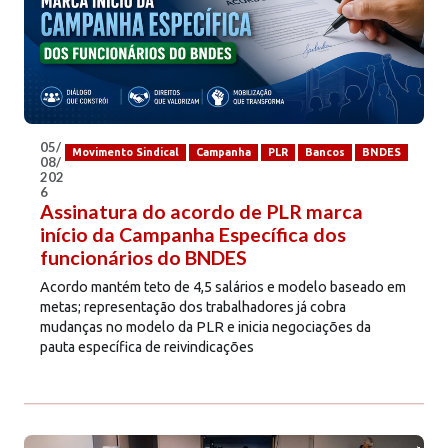
05/
Movimento Sindical
Campanha
PLR
Bancos
BNDES
08/
202
6
Assinatura do acordo de PLR marca
início da Campanha Específica dos
funcionários do BNDES
Acordo mantém teto de 4,5 salários e modelo baseado em
metas; representação dos trabalhadores já cobra
mudanças no modelo da PLR e inicia negociações da
pauta específica de reivindicações