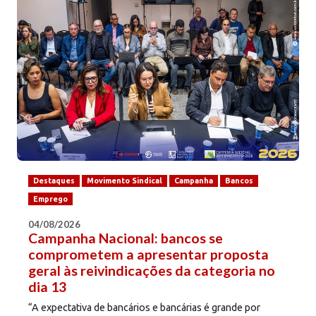
Destaques
Movimento Sindical
Campanha
Bancos
Emprego
04/08/2026
Campanha Nacional: bancos se
comprometem a apresentar proposta
geral às reivindicações da categoria no
dia 13
“A expectativa de bancários e bancárias é grande por