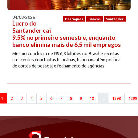
04/08/2026
Destaques
Bancos
Santander
Lucro do
Santander cai
9,5% no primeiro semestre, enquanto
banco elimina mais de 6,5 mil empregos
Mesmo com lucro de R$ 6,8 bilhões no Brasil e receitas
crescentes com tarifas bancárias, banco mantém política
de cortes de pessoal e fechamento de agências
1
2
3
4
5
6
7
8
9
10
...
1298
1299