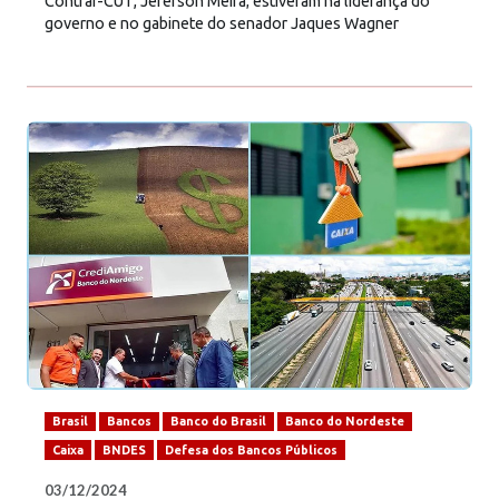
Contraf-CUT, Jeferson Meira; estiveram na liderança do
governo e no gabinete do senador Jaques Wagner
Brasil
Bancos
Banco do Brasil
Banco do Nordeste
Caixa
BNDES
Defesa dos Bancos Públicos
03/12/2024