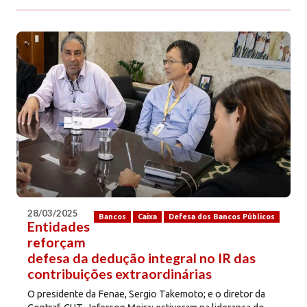
28/03/2025
Bancos
Caixa
Defesa dos Bancos Públicos
Entidades
reforçam
defesa da dedução integral no IR das
contribuições extraordinárias
O presidente da Fenae, Sergio Takemoto; e o diretor da