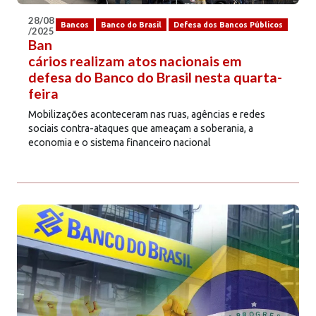
28/08
Bancos
Banco do Brasil
Defesa dos Bancos Públicos
/2025
Ban
cários realizam atos nacionais em
defesa do Banco do Brasil nesta quarta-
feira
Mobilizações aconteceram nas ruas, agências e redes
sociais contra-ataques que ameaçam a soberania, a
economia e o sistema financeiro nacional