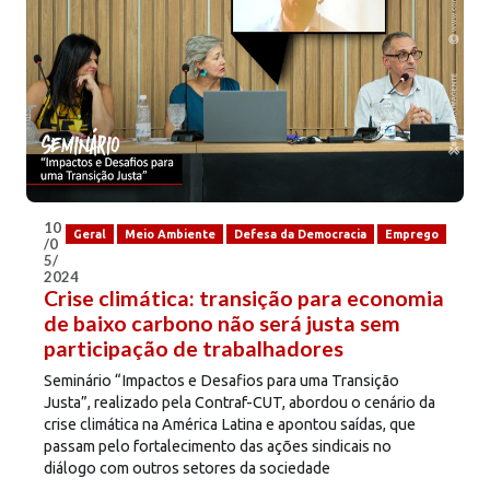
10
Geral
Meio Ambiente
Defesa da Democracia
Emprego
/0
5/
2024
Crise climática: transição para economia
de baixo carbono não será justa sem
participação de trabalhadores
Seminário “Impactos e Desafios para uma Transição
Justa”, realizado pela Contraf-CUT, abordou o cenário da
crise climática na América Latina e apontou saídas, que
passam pelo fortalecimento das ações sindicais no
diálogo com outros setores da sociedade