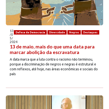
13
Defesa da Democracia
Diversidade
Negros
Destaques
/0
5/
2024
13 de maio, mais do que uma data para
marcar abolição da escravatura
A data marca que a luta contra o racismo não terminou,
porque a discriminação de negros e negras é estrutural e
com reflexos, até hoje, nas áreas econômicas e sociais do
país