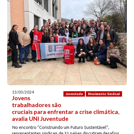
13/03/2024
Juventude
Movimento Sindical
Jovens
trabalhadores são
cruciais para enfrentar a crise climática,
avalia UNI Juventude
No encontro “Construindo um Futuro Sustentável”,
representantes sindicais de 31 países discutiram desafios