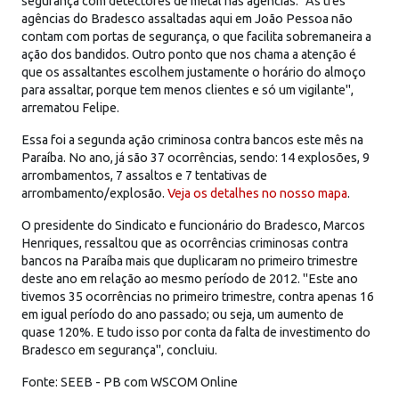
segurança com detectores de metal nas agências. "As três
agências do Bradesco assaltadas aqui em João Pessoa não
contam com portas de segurança, o que facilita sobremaneira a
ação dos bandidos. Outro ponto que nos chama a atenção é
que os assaltantes escolhem justamente o horário do almoço
para assaltar, porque tem menos clientes e só um vigilante",
arrematou Felipe.
Essa foi a segunda ação criminosa contra bancos este mês na
Paraíba. No ano, já são 37 ocorrências, sendo: 14 explosões, 9
arrombamentos, 7 assaltos e 7 tentativas de
arrombamento/explosão.
Veja os detalhes no nosso mapa
.
O presidente do Sindicato e funcionário do Bradesco, Marcos
Henriques, ressaltou que as ocorrências criminosas contra
bancos na Paraíba mais que duplicaram no primeiro trimestre
deste ano em relação ao mesmo período de 2012. "Este ano
tivemos 35 ocorrências no primeiro trimestre, contra apenas 16
em igual período do ano passado; ou seja, um aumento de
quase 120%. E tudo isso por conta da falta de investimento do
Bradesco em segurança", concluiu.
Fonte: SEEB - PB com WSCOM Online