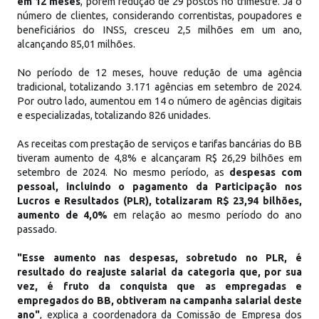
em 12 meses
, porém redução de 29 postos no trimestre. Já o
número de clientes, considerando correntistas, poupadores e
beneficiários do INSS, cresceu 2,5 milhões em um ano,
alcançando 85,01 milhões.
No período de 12 meses, houve redução de uma agência
tradicional, totalizando 3.171 agências em setembro de 2024.
Por outro lado, aumentou em 14 o número de agências digitais
e especializadas, totalizando 826 unidades.
As receitas com prestação de serviços e tarifas bancárias do BB
tiveram aumento de 4,8% e alcançaram R$ 26,29 bilhões em
setembro de 2024. No mesmo período, as
despesas com
pessoal, incluindo o pagamento da Participação nos
Lucros e Resultados (PLR), totalizaram R$ 23,94 bilhões,
aumento de 4,0%
em relação ao mesmo período do ano
passado.
"Esse aumento nas despesas, sobretudo no PLR, é
resultado do reajuste salarial da categoria que, por sua
vez, é fruto da conquista que as empregadas e
empregados do BB, obtiveram na campanha salarial deste
ano"
, explica a coordenadora da Comissão de Empresa dos