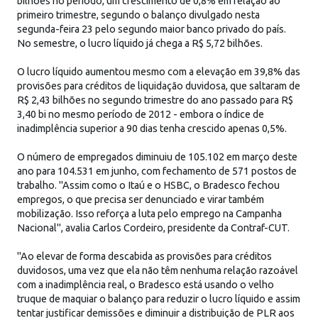
bilhões no período, um crescimento de 0,8% em relação ao
primeiro trimestre, segundo o balanço divulgado nesta
segunda-feira 23 pelo segundo maior banco privado do país.
No semestre, o lucro líquido já chega a R$ 5,72 bilhões.
O lucro líquido aumentou mesmo com a elevação em 39,8% das
provisões para créditos de liquidação duvidosa, que saltaram de
R$ 2,43 bilhões no segundo trimestre do ano passado para R$
3,40 bi no mesmo período de 2012 - embora o índice de
inadimplência superior a 90 dias tenha crescido apenas 0,5%.
O número de empregados diminuiu de 105.102 em março deste
ano para 104.531 em junho, com fechamento de 571 postos de
trabalho. "Assim como o Itaú e o HSBC, o Bradesco fechou
empregos, o que precisa ser denunciado e virar também
mobilização. Isso reforça a luta pelo emprego na Campanha
Nacional", avalia Carlos Cordeiro, presidente da Contraf-CUT.
"Ao elevar de forma descabida as provisões para créditos
duvidosos, uma vez que ela não têm nenhuma relação razoável
com a inadimplência real, o Bradesco está usando o velho
truque de maquiar o balanço para reduzir o lucro líquido e assim
tentar justificar demissões e diminuir a distribuição de PLR aos