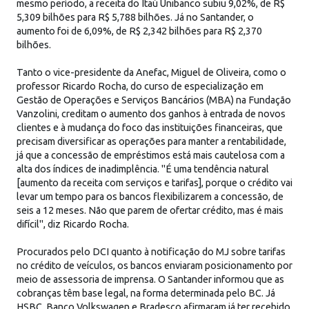
mesmo período, a receita do Itaú Unibanco subiu 9,02%, de R$
5,309 bilhões para R$ 5,788 bilhões. Já no Santander, o
aumento foi de 6,09%, de R$ 2,342 bilhões para R$ 2,370
bilhões.
Tanto o vice-presidente da Anefac, Miguel de Oliveira, como o
professor Ricardo Rocha, do curso de especialização em
Gestão de Operações e Serviços Bancários (MBA) na Fundação
Vanzolini, creditam o aumento dos ganhos à entrada de novos
clientes e à mudança do foco das instituições financeiras, que
precisam diversificar as operações para manter a rentabilidade,
já que a concessão de empréstimos está mais cautelosa com a
alta dos índices de inadimplência. "É uma tendência natural
[aumento da receita com serviços e tarifas], porque o crédito vai
levar um tempo para os bancos flexibilizarem a concessão, de
seis a 12 meses. Não que parem de ofertar crédito, mas é mais
difícil", diz Ricardo Rocha.
Procurados pelo DCI quanto à notificação do MJ sobre tarifas
no crédito de veículos, os bancos enviaram posicionamento por
meio de assessoria de imprensa. O Santander informou que as
cobranças têm base legal, na forma determinada pelo BC. Já
HSBC, Banco Volkswagen e Bradesco afirmaram já ter recebido