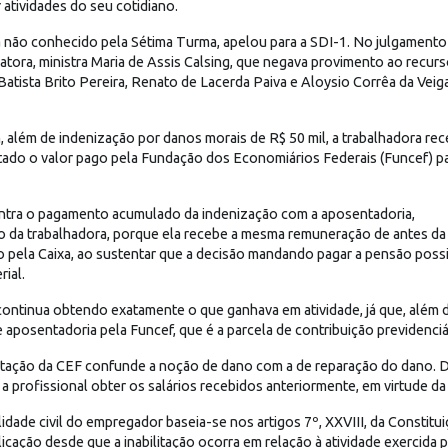
r atividades do seu cotidiano.
ta não conhecido pela Sétima Turma, apelou para a SDI-1. No julgamen
tora, ministra Maria de Assis Calsing, que negava provimento ao recur
 Batista Brito Pereira, Renato de Lacerda Paiva e Aloysio Corrêa da Veig
m, além de indenização por danos morais de R$ 50 mil, a trabalhadora re
contado o valor pago pela Fundação dos Economiários Federais (Funcef) 
ontra o pagamento acumulado da indenização com a aposentadoria,
o da trabalhadora, porque ela recebe a mesma remuneração de antes d
o pela Caixa, ao sustentar que a decisão mandando pagar a pensão possi
ial.
continua obtendo exatamente o que ganhava em atividade, já que, além 
posentadoria pela Funcef, que é a parcela de contribuição previdenciá
ntação da CEF confunde a noção de dano com a de reparação do dano. D
a profissional obter os salários recebidos anteriormente, em virtude da
idade civil do empregador baseia-se nos artigos 7º, XXVIII, da Constitu
plicação desde que a inabilitação ocorra em relação à atividade exercida 