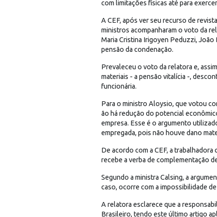
com limitações físicas até para exerce
A CEF, após ver seu recurso de revis
ministros acompanharam o voto da rela
Maria Cristina Irigoyen Peduzzi, João
pensão da condenação.
Prevaleceu o voto da relatora e, assi
materiais - a pensão vitalícia -, des
funcionária.
Para o ministro Aloysio, que votou c
ão há redução do potencial econômic
empresa. Esse é o argumento utilizad
empregada, pois não houve dano mater
De acordo com a CEF, a trabalhadora 
recebe a verba de complementação de a
Segundo a ministra Calsing, a argume
caso, ocorre com a impossibilidade de 
A relatora esclarece que a responsabil
Brasileiro, tendo este último artigo a