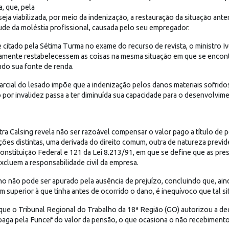
, que, pela
 seja viabilizada, por meio da indenização, a restauração da situação an
ude da moléstia profissional, causada pelo seu empregador.
itado pela Sétima Turma no exame do recurso de revista, o ministro Ive
amente restabelecessem as coisas na mesma situação em que se encontr
ndo sua fonte de renda.
parcial do lesado impõe que a indenização pelos danos materiais sofrido
por invalidez passa a ter diminuída sua capacidade para o desenvolvimen
tra Calsing revela não ser razoável compensar o valor pago a título d
ções distintas, uma derivada do direito comum, outra de natureza previde
Constituição Federal e 121 da Lei 8.213/91, em que se define que as pr
excluem a responsabilidade civil da empresa.
no não pode ser apurado pela ausência de prejuízo, concluindo que, ain
 superior à que tinha antes de ocorrido o dano, é inequívoco que tal si
a, que o Tribunal Regional do Trabalho da 18ª Região (GO) autorizou a 
ga pela Funcef do valor da pensão, o que ocasiona o não recebimento, 