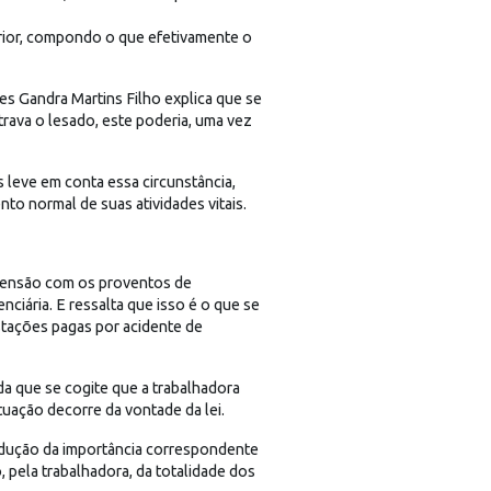
terior, compondo o que efetivamente o
s Gandra Martins Filho explica que se
ava o lesado, este poderia, uma vez
s leve em conta essa circunstância,
to normal de suas atividades vitais.
e pensão com os proventos de
nciária. E ressalta que isso é o que se
estações pagas por acidente de
da que se cogite que a trabalhadora
tuação decorre da vontade da lei.
dedução da importância correspondente
pela trabalhadora, da totalidade dos