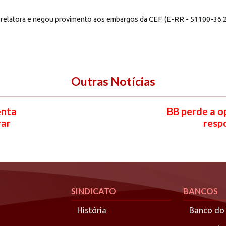
a relatora e negou provimento aos embargos da CEF. (E-RR - 51100-36.
Outras Notícias
enta
BB perde a o
rar
resp
SINDICATO
BANCOS
História
Banco do 