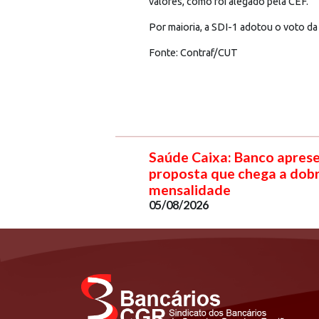
valores, como foi alegado pela CEF.
Por maioria, a SDI-1 adotou o voto d
Fonte: Contraf/CUT
Saúde Caixa: Banco apres
proposta que chega a dob
mensalidade
05/08/2026