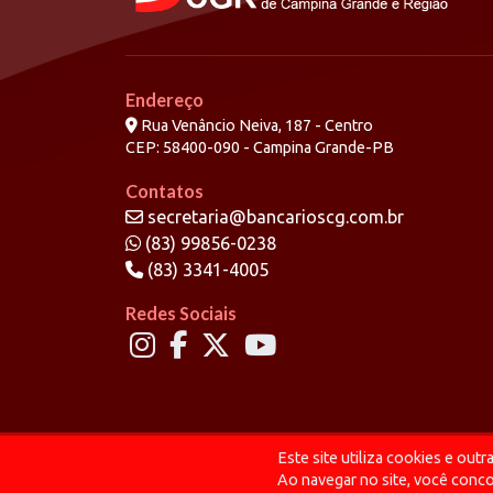
Endereço
Rua Venâncio Neiva, 187 - Centro
CEP: 58400-090 - Campina Grande-PB
Contatos
secretaria@bancarioscg.com.br
(83) 99856-0238
(83) 3341-4005
Redes Sociais
Este site utiliza cookies e ou
© 2026 Bancários CGR
Ao navegar no site, você con