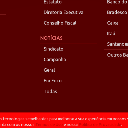
Estatuto
Banco do
Diretoria Executiva
Bradesco
Conselho Fiscal
Caixa
Itaú
NOTÍCIAS
Santande
Sindicato
Outros B
Campanha
Geral
Em Foco
Todas
tras tecnologias semelhantes para melhorar a sua experiência em nossos 
corda com os nossos
Termos de Uso
e nossa
Política de Provacidade
.