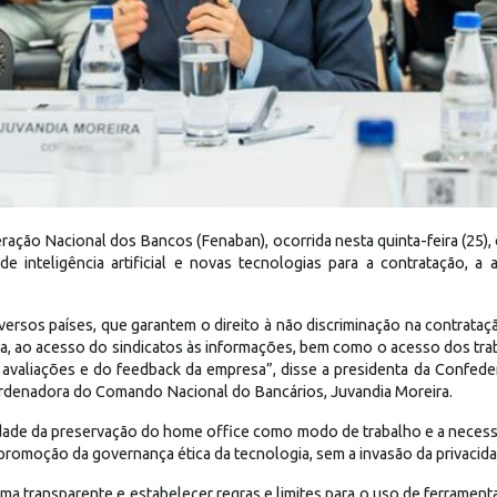
ação Nacional dos Bancos (Fenaban), ocorrida nesta quinta-feira (25)
 inteligência artificial e novas tecnologias para a contratação, a 
rsos países, que garantem o direito à não discriminação na contrataçã
ia, ao acesso do sindicatos às informações, bem como o acesso dos tr
 avaliações e do feedback da empresa”, disse a presidenta da Confed
rdenadora do Comando Nacional do Bancários, Juvandia Moreira.
ade da preservação do home office como modo de trabalho e a necessi
promoção da governança ética da tecnologia, sem a invasão da privacid
ma transparente e estabelecer regras e limites para o uso de ferramen