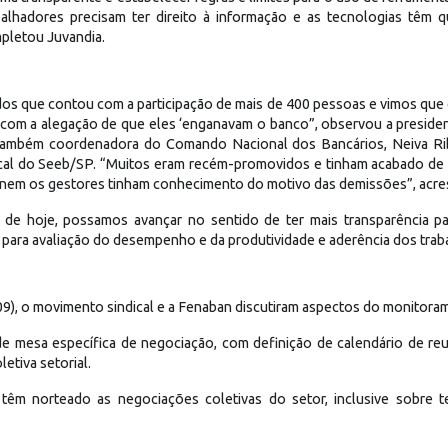
balhadores precisam ter direito à informação e as tecnologias têm 
mpletou Juvandia.
os que contou com a participação de mais de 400 pessoas e vimos que o 
com a alegação de que eles ‘enganavam o banco”, observou a presiden
também coordenadora do Comando Nacional dos Bancários, Neiva Ribe
dical do Seeb/SP. “Muitos eram recém-promovidos e tinham acabado de 
s nem os gestores tinham conhecimento do motivo das demissões”, acre
de hoje, possamos avançar no sentido de ter mais transparência p
 para avaliação do desempenho e da produtividade e aderência dos traba
/09), o movimento sindical e a Fenaban discutiram aspectos do monitora
 de mesa específica de negociação, com definição de calendário de re
etiva setorial.
 têm norteado as negociações coletivas do setor, inclusive sobre te