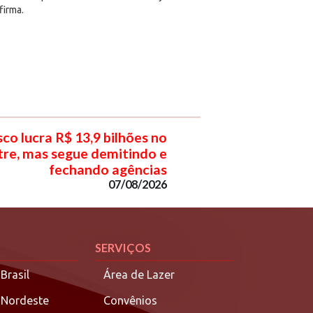
firma.
co lucra R$ 13,9 bilhões no
re, mas segue demitindo e
fechando agências
07/08/2026
SERVIÇOS
Brasil
Área de Lazer
 Nordeste
Convênios