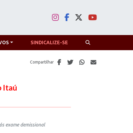
VOS
SINDICALIZE-SE
PROCURAR
Compartilhar
 Itaú
pós exame demissional