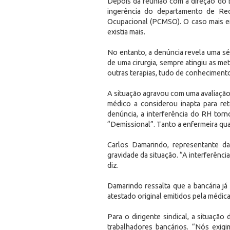
Depois da reunião com a direção do
ingerência do departamento de R
Ocupacional (PCMSO). O caso mais em
existia mais.
No entanto, a denúncia revela uma sé
de uma cirurgia, sempre atingiu as me
outras terapias, tudo de conheciment
A situação agravou com uma avaliaçã
médico a considerou inapta para ret
denúncia, a interferência do RH tor
“Demissional”. Tanto a enfermeira qu
Carlos Damarindo, representante d
gravidade da situação. “A interferênc
diz.
Damarindo ressalta que a bancária j
atestado original emitidos pela médic
Para o dirigente sindical, a situação
trabalhadores bancários. “Nós exig