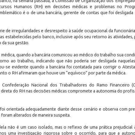
 banco, na semana passada, a Comissão de Organização dos Empregad
ecursos Humanos (RH) em decisões médicas e problemas no Prog
blemático é o de uma bancária, gerente de contas que foi desligada
rie de irregularidades e desrespeito à saúde ocupacional da funcionári
tas estabelecidas pelo banco, inclusive após seu retorno às atividades, 
o da sua gestão.
o médica, quando a bancária comunicou ao médico do trabalho sua cond
orno ao trabalho, indicando que não poderia ser desligada naquela
nou-se evidente quando a bancária foi contatada para corrigir o Ates
anto o RH afirmaram que houve um “equívoco” por parte da médica.
a Confederação Nacional dos Trabalhadores do Ramo Financeiro (C
ia direta do RH nas decisões médicas compromete a autonomia do profiss
á foi orientada adequadamente diante desse cenário e observa com 
a foram alterados de maneira suspeita.
 dela não é um caso isolado, mas o reflexo de uma prática prejudicial à
imos uma investigação rigorosa sobre o ocorrido, para que a autono