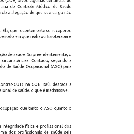
os (COE) levou algumas denúncias de
rama de Controle Médico de Saúde
 sob a alegação de que seu cargo não
a. Ela, que recentemente se recuperou
período em que realizou fisioterapia e
ição de saúde. Surpreendentemente, o
s circunstâncias. Contudo, segundo a
tado de Saúde Ocupacional (ASO) para
ontraf-CUT) na COE Itaú, destaca a
ional de saúde, o que é inadmissível”,
preocupação que tanto o ASO quanto o
 integridade física e profissional dos
mia dos profissionais de saúde seja