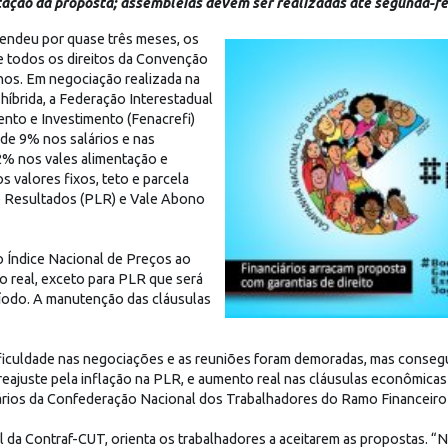
tação da proposta; assembleias devem ser realizadas até segunda-fei
endeu por quase três meses, os
de todos os direitos da Convenção
nos. Em negociação realizada na
 híbrida, a Federação Interestadual
mento e Investimento (Fenacrefi)
de 9% nos salários e nas
2% nos vales alimentação e
s valores fixos, teto e parcela
 e Resultados (PLR) e Vale Abono
o Índice Nacional de Preços ao
 real, exceto para PLR que será
íodo. A manutenção das cláusulas
ificuldade nas negociações e as reuniões foram demoradas, mas consegu
reajuste pela inflação na PLR, e aumento real nas cláusulas econômicas 
rios da Confederação Nacional dos Trabalhadores do Ramo Financeiro (
al da Contraf-CUT, orienta os trabalhadores a aceitarem as propostas.