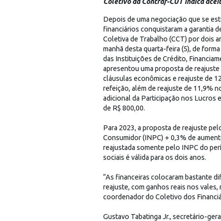
Coletivo da Contraf-CUT indica acei
Depois de uma negociação que se est
financiários conquistaram a garantia 
Coletiva de Trabalho (CCT) por dois a
manhã desta quarta-feira (5), de forma
das Instituições de Crédito, Financia
apresentou uma proposta de reajuste 
cláusulas econômicas e reajuste de 1
refeição, além de reajuste de 11,9% no
adicional da Participação nos Lucros
de R$ 800,00.
Para 2023, a proposta de reajuste pel
Consumidor (INPC) + 0,3% de aumento
reajustada somente pelo INPC do per
sociais é válida para os dois anos.
“As financeiras colocaram bastante d
reajuste, com ganhos reais nos vales, 
coordenador do Coletivo dos Financiá
Gustavo Tabatinga Jr., secretário-ger