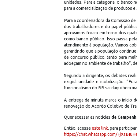
unidades. Para a categoria, o banco 
para a comercialização de produtos e 
Para a coordenadora da Comissão de 
dos trabalhadores e do papel públic
aprovamos foram em torno dos quatro
como banco público. Isso passa pel
atendimento à população. Vamos cobra
garantindo que a população continu
de concurso público, tanto para mel
adoeçam no ambiente de trabalho”, d
Segundo a dirigente, os debates rea
exigirá unidade e mobilização. “Fo
funcionalismo do BB sai daqui bem ma
A entrega da minuta marca o início 
renovação do Acordo Coletivo de Trab
Quer acessar as notícias
da Campanha
Então, acesse
este link
, para partici
https://chat.whatsapp.com/FjXsBI