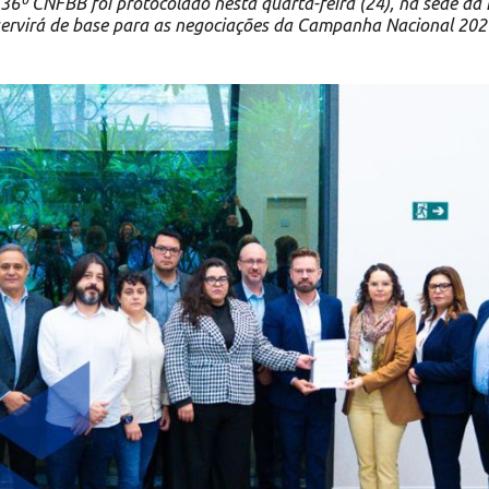
6º CNFBB foi protocolado nesta quarta-feira (24), na sede da 
servirá de base para as negociações da Campanha Nacional 202