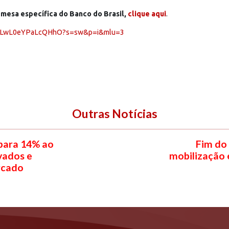
mesa específica do Banco do Brasil,
clique aqui
.
kuLLwL0eYPaLcQHhO?s=sw&p=i&mlu=3
Outras Notícias
 para 14% ao
Fim do
vados e
mobilização 
rcado