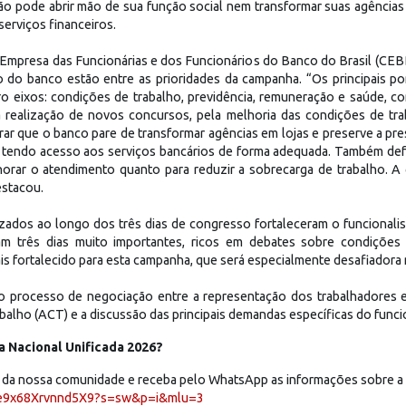
não pode abrir mão de sua função social nem transformar suas agênci
serviços financeiros.
Empresa das Funcionárias e dos Funcionários do Banco do Brasil (CEBB
o do banco estão entre as prioridades da campanha. “Os principais po
 eixos: condições de trabalho, previdência, remuneração e saúde, c
a realização de novos concursos, pela melhoria das condições de t
r que o banco pare de transformar agências em lojas e preserve a pre
e tendo acesso aos serviços bancários de forma adequada. Também de
horar o atendimento quanto para reduzir a sobrecarga de trabalho. A
estacou.
lizados ao longo dos três dias de congresso fortaleceram o funcional
ram três dias muito importantes, ricos em debates sobre condições 
is fortalecido para esta campanha, que será especialmente desafiadora
do processo de negociação entre a representação dos trabalhadores e
alho (ACT) e a discussão das principais demandas específicas do funci
 Nacional Unificada 2026?
par da nossa comunidade e receba pelo WhatsApp as informações sobre a
uHe9x68Xrvnnd5X9?s=sw&p=i&mlu=3