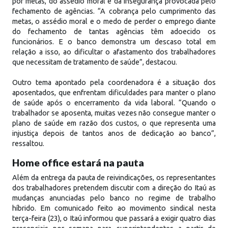
por metas, do assédio moral e da insegurança provocada pelo
fechamento de agências. “A cobrança pelo cumprimento das
metas, o assédio moral e o medo de perder o emprego diante
do fechamento de tantas agências têm adoecido os
funcionários. E o banco demonstra um descaso total em
relação a isso, ao dificultar o afastamento dos trabalhadores
que necessitam de tratamento de saúde”, destacou.
Outro tema apontado pela coordenadora é a situação dos
aposentados, que enfrentam dificuldades para manter o plano
de saúde após o encerramento da vida laboral. “Quando o
trabalhador se aposenta, muitas vezes não consegue manter o
plano de saúde em razão dos custos, o que representa uma
injustiça depois de tantos anos de dedicação ao banco”,
ressaltou.
Home office estará na pauta
Além da entrega da pauta de reivindicações, os representantes
dos trabalhadores pretendem discutir com a direção do Itaú as
mudanças anunciadas pelo banco no regime de trabalho
híbrido. Em comunicado feito ao movimento sindical nesta
terça-feira (23), o Itaú informou que passará a exigir quatro dias