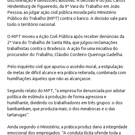
discriminação e demissões abusivas. A decisão é do juiz Carlos
Hindemburg de Figueiredo, da 9ª Vara do Trabalho em João
Pessoa, ao julgar ação civil pública movida pelo Ministério
Público do Trabalho (MPT) contra o banco. A decisão vale para
todo o território nacional.
O MPT moveu a Ação Civil Pública após receber denúncias da
2ª Vara do Trabalho de Santa Rita, que julgou reclamações
trabalhistas contra o Bradesco. A ação foi uma iniciativa do
procurador do Trabalho, Cláudio Cordeiro Queiroga Gadelha.
Pelo inquérito civil que apurou o assédio moral, a estipulação
de metas de difícil alcance era prática reiterada, combinada com
humilhações àqueles que não as alcançasse.
Segundo relato do MPT, "a empresa foi denunciada por adotar
política de estímulo à produção de forma agressiva e
humilhante, dividindo os trabalhadores em três grupos: o dos
bambambam, que produzia mais; o dos meiabocas e o das
tartarugas".
Ainda segundo o Ministério, a prática produz dano à integridade
emocional dos empregados. "A conduta ilícita ofende toda a