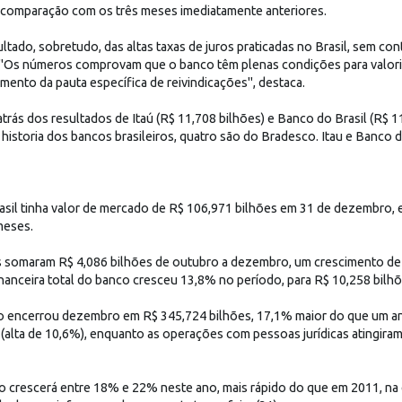
comparação com os três meses imediatamente anteriores.
ltado, sobretudo, das altas taxas de juros praticadas no Brasil, sem con
 "Os números comprovam que o banco têm plenas condições para valori
imento da pauta específica de reivindicações", destaca.
trás dos resultados de Itaú (R$ 11,708 bilhões) e Banco do Brasil (R$ 
historia dos bancos brasileiros, quatro são do Bradesco. Itau e Banco d
sil tinha valor de mercado de R$ 106,971 bilhões em 31 de dezembro, e
meses.
os somaram R$ 4,086 bilhões de outubro a dezembro, um crescimento d
inanceira total do banco cresceu 13,8% no período, para R$ 10,258 bilhõ
esco encerrou dezembro em R$ 345,724 bilhões, 17,1% maior do que um 
s (alta de 10,6%), enquanto as operações com pessoas jurídicas atingira
ito crescerá entre 18% e 22% neste ano, mais rápido do que em 2011, n