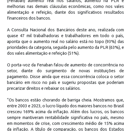
(Fenaban) aumento real nos salários, aumento na PLR e
melhorias nas demais cláusulas econômicas, como nos vales
alimentação e refeição, diante dos significativos resultados
financeiros dos bancos.
A Consulta Nacional dos Bancários deste ano, realizada com
quase 47 mil trabalhadoras e trabalhadores em todo o país,
aponta que o aumento real no salário está no topo (93%) das
prioridades da categoria, seguida pelo aumento da PLR (63%), e
dos vales alimentação e refeição (51%).
O porta-voz da Fenaban falou de aumento de concorrência no
setor, diante do surgimento de novas instituições de
pagamento. Disse ainda que essa concorrência coloca o setor
bancário em risco no país e sugeriu propostas que poderiam
precarizar direitos e rebaixar os salários.
“Os bancos estão chorando de barriga cheia. Mostramos que,
entre 2003 e 2023, o lucro líquido dos maiores bancos no Brasil
cresceu 169% acima da inflação. Além dos lucros, os bancos
sempre mantiveram rentabilidade significativa no país, mesmo
em momentos de crise, com crescimento médio de 15% acima
da inflação. A título de comparação, os bancos dos Estados