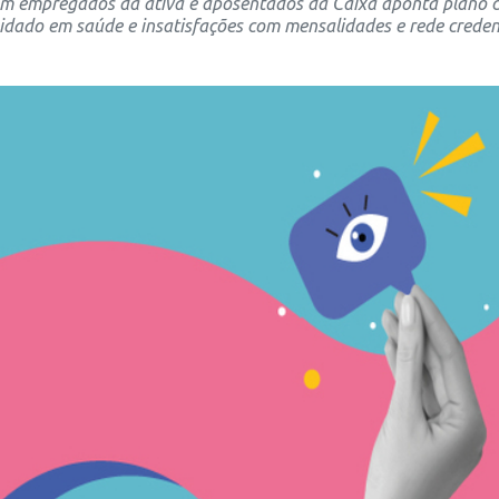
m empregados da ativa e aposentados da Caixa aponta plano c
idado em saúde e insatisfações com mensalidades e rede crede