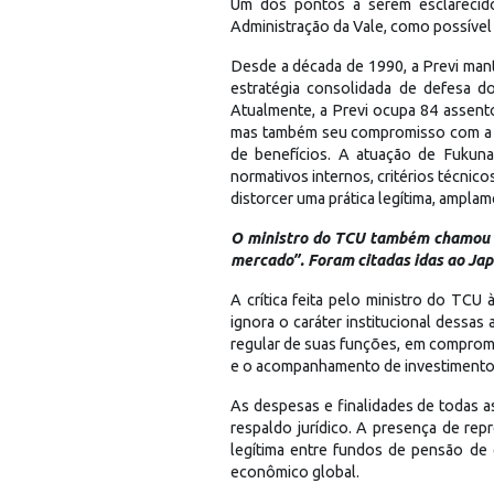
Um dos pontos a serem esclarecido
Administração da Vale, como possível i
Desde a década de 1990, a Previ man
estratégia consolidada de defesa do
Atualmente, a Previ ocupa 84 assento
mas também seu compromisso com a ge
de benefícios. A atuação de Fukuna
normativos internos, critérios técnico
distorcer uma prática legítima, ampla
O ministro do TCU também chamou a
mercado”. Foram citadas idas ao Jap
A crítica feita pelo ministro do TCU
ignora o caráter institucional dessa
regular de suas funções, em compromis
e o acompanhamento de investimentos 
As despesas e finalidades de todas 
respaldo jurídico. A presença de re
legítima entre fundos de pensão de 
econômico global.