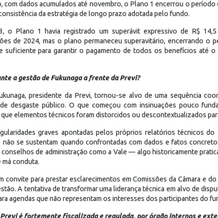
o, com dados acumulados até novembro, o Plano 1 encerrou o período c
a consistência da estratégia de longo prazo adotada pelo fundo.
, o Plano 1 havia registrado um superávit expressivo de R$ 14,5
ações de 2024, mas o plano permaneceu superavitário, encerrando o 
 suficiente para garantir o pagamento de todos os benefícios até 
nte a gestão de Fukunaga a frente da Previ?
kunaga, presidente da Previ, tornou-se alvo de uma sequência coord
as de desgaste público. O que começou com insinuações pouco fun
m que elementos técnicos foram distorcidos ou descontextualizados par
egularidades graves apontadas pelos próprios relatórios técnicos d
e não se sustentam quando confrontadas com dados e fatos concretos
 conselhos de administração como a Vale — algo historicamente pratic
 má conduta.
 convite para prestar esclarecimentos em Comissões da Câmara e do S
ão. A tentativa de transformar uma liderança técnica em alvo de disput
 para agendas que não representam os interesses dos participantes do fu
 Previ é fortemente fiscalizada e regulada, por órgão internos e exte