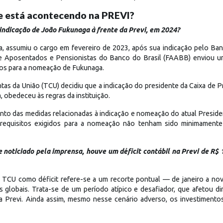
e está acontecendo na PREVI?
 indicação de João Fukunaga à frente da Previ, em 2024?
a, assumiu o cargo em fevereiro de 2023, após sua indicação pelo B
e Aposentados e Pensionistas do Banco do Brasil (FAABB) enviou u
ios para a nomeação de Fukunaga.
tas da União (TCU) decidiu que a indicação do presidente da Caixa de 
, obedeceu às regras da instituição.
o das medidas relacionadas à indicação e nomeação do atual Presiden
requisitos exigidos para a nomeação não tenham sido minimamente 
noticiado pela imprensa, houve um déficit contábil na Previ de R$ 
o TCU como déficit refere-se a um recorte pontual — de janeiro a 
os globais. Trata-se de um período atípico e desafiador, que afetou
do a Previ. Ainda assim, mesmo nesse cenário adverso, os investimen