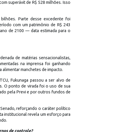
om superávit de R$ 528 milhões. Isso
 bilhões. Parte desse excedente foi
período com um patrimônio de R$ 243
o ano de 2100 — data estimada para o
enada de matérias sensacionalistas,
damentadas na imprensa foi ganhando
a alimentar manchetes de impacto.
o TCU, Fukunaga passou a ser alvo de
. O ponto de virada foi o uso de sua
ado pela Previ e por outros fundos de
enado, reforçando o caráter político
a institucional revela um esforço para
ndo.
rnos de controle?