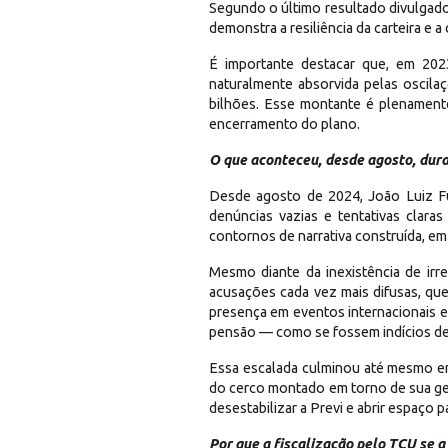
Segundo o último resultado divulgad
demonstra a resiliência da carteira e 
É importante destacar que, em 2023
naturalmente absorvida pelas oscil
bilhões. Esse montante é plenamente
encerramento do plano.
O que aconteceu, desde agosto, dura
Desde agosto de 2024, João Luiz Fu
denúncias vazias e tentativas clar
contornos de narrativa construída, e
Mesmo diante da inexistência de irr
acusações cada vez mais difusas, qu
presença em eventos internacionais e
pensão — como se fossem indícios de
Essa escalada culminou até mesmo em
do cerco montado em torno de sua gest
desestabilizar a Previ e abrir espaço
Por que a fiscalização pelo TCU se a