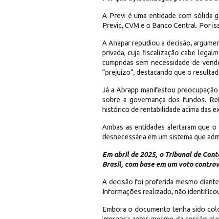
A Previ é uma entidade com sólida go
Previc, CVM e o Banco Central. Por is
A Anapar repudiou a decisão, argume
privada, cuja fiscalização cabe lega
cumpridas sem necessidade de vende
“prejuízo”, destacando que o resultad
Já a Abrapp manifestou preocupação 
sobre a governança dos fundos. Re
histórico de rentabilidade acima das 
Ambas as entidades alertaram que o 
desnecessária em um sistema que admin
Em abril de 2025, o Tribunal de Cont
Brasil, com base em um voto controv
A decisão foi proferida mesmo diant
Informações realizado, não identifico
Embora o documento tenha sido coloc
imprensa antes mesmo da sessão plen