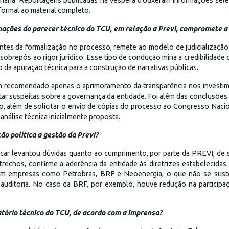
formal ao material completo.
ações do parecer técnico do TCU, em relação a Previ, compromete a
ntes da formalização no processo, remete ao modelo de judicialização
obrepôs ao rigor jurídico. Esse tipo de condução mina a credibilidade da
 da apuração técnica para a construção de narrativas públicas.
 recomendado apenas o aprimoramento da transparência nos investime
tar suspeitas sobre a governança da entidade. Foi além das conclusões 
ico, além de solicitar o envio de cópias do processo ao Congresso Naci
 análise técnica inicialmente proposta.
o política a gestão da Previ?
car levantou dúvidas quanto ao cumprimento, por parte da PREVI, de 
 trechos, confirme a aderência da entidade às diretrizes estabelecidas
m empresas como Petrobras, BRF e Neoenergia, o que não se suste
 auditoria. No caso da BRF, por exemplo, houve redução na participa
atório técnico do TCU, de acordo com a imprensa?