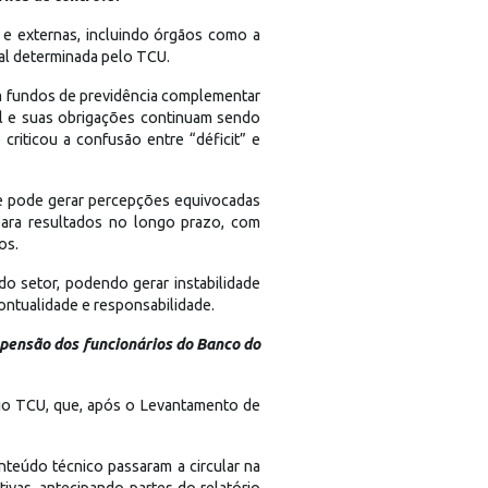
s e externas, incluindo órgãos como a
ial determinada pelo TCU.
m fundos de previdência complementar
vel e suas obrigações continuam sendo
iticou a confusão entre “déficit” e
ue pode gerar percepções equivocadas
ara resultados no longo prazo, com
os.
o setor, podendo gerar instabilidade
ontualidade e responsabilidade.
e pensão dos funcionários do Banco do
rio TCU, que, após o Levantamento de
teúdo técnico passaram a circular na
vas, antecipando partes do relatório