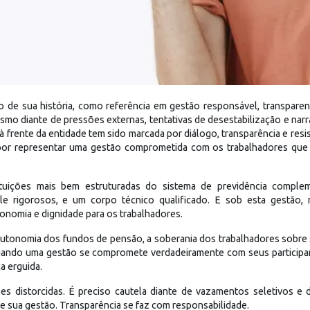
 de sua história, como referência em gestão responsável, transpar
mo diante de pressões externas, tentativas de desestabilização e narra
 frente da entidade tem sido marcada por diálogo, transparência e resi
e por representar uma gestão comprometida com os trabalhadores qu
uições mais bem estruturadas do sistema de previdência compleme
e rigorosos, e um corpo técnico qualificado. E sob esta gestão, r
onomia e dignidade para os trabalhadores.
 autonomia dos fundos de pensão, a soberania dos trabalhadores sobre s
uando uma gestão se compromete verdadeiramente com seus participan
a erguida.
es distorcidas. É preciso cautela diante de vazamentos seletivos e
e sua gestão. Transparência se faz com responsabilidade.