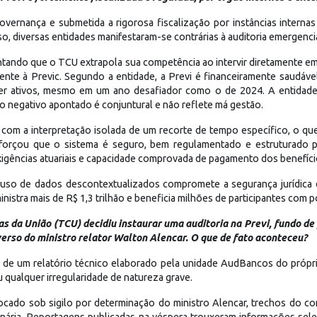
vernança e submetida a rigorosa fiscalização por instâncias interna
so, diversas entidades manifestaram-se contrárias à auditoria emergenc
ntando que o TCU extrapola sua competência ao intervir diretamente e
lmente à Previc. Segundo a entidade, a Previ é financeiramente saudá
r ativos, mesmo em um ano desafiador como o de 2024. A entidade cr
o negativo apontado é conjuntural e não reflete má gestão.
com a interpretação isolada de um recorte de tempo específico, o q
forçou que o sistema é seguro, bem regulamentado e estruturado p
exigências atuariais e capacidade comprovada de pagamento dos benefíci
uso de dados descontextualizados compromete a segurança jurídica d
istra mais de R$ 1,3 trilhão e beneficia milhões de participantes com p
as da União (TCU) decidiu instaurar uma auditoria na Previ, fundo d
erso do ministro relator Walton Alencar. O que de fato aconteceu?
e de um relatório técnico elaborado pela unidade AudBancos do próp
u qualquer irregularidade de natureza grave.
ado sob sigilo por determinação do ministro Alencar, trechos do con
ária. Reportagens publicadas na véspera trouxeram informações seleti