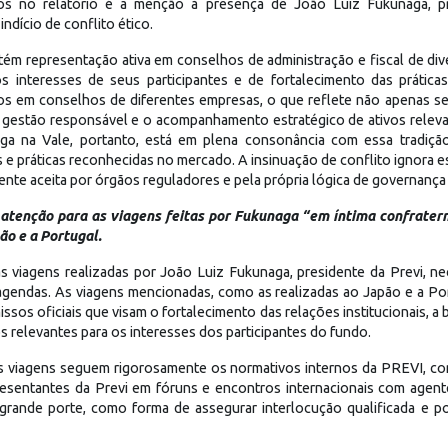
s no relatório é a menção à presença de João Luiz Fukunaga, p
ndício de conflito ético.
tém representação ativa em conselhos de administração e fiscal de di
s interesses de seus participantes e de fortalecimento das prática
s em conselhos de diferentes empresas, o que reflete não apenas seu
stão responsável e o acompanhamento estratégico de ativos relevan
ga na Vale, portanto, está em plena consonância com essa tradição 
s e práticas reconhecidas no mercado. A insinuação de conflito ignora e
mente aceita por órgãos reguladores e pela própria lógica de governança
tenção para as viagens feitas por Fukunaga “em íntima confratern
ão e a Portugal.
 às viagens realizadas por João Luiz Fukunaga, presidente da Previ, 
s agendas. As viagens mencionadas, como as realizadas ao Japão e a Po
sos oficiais que visam o fortalecimento das relações institucionais, a
relevantes para os interesses dos participantes do fundo.
as viagens seguem rigorosamente os normativos internos da PREVI, co
presentantes da Previ em fóruns e encontros internacionais com agent
grande porte, como forma de assegurar interlocução qualificada e p