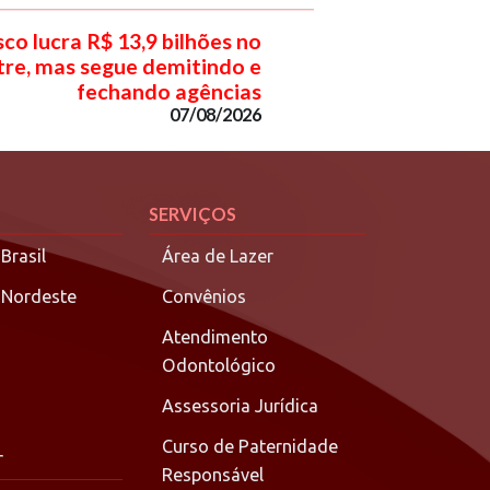
co lucra R$ 13,9 bilhões no
re, mas segue demitindo e
fechando agências
07/08/2026
SERVIÇOS
Brasil
Área de Lazer
 Nordeste
Convênios
Atendimento
Odontológico
Assessoria Jurídica
Curso de Paternidade
r
Responsável