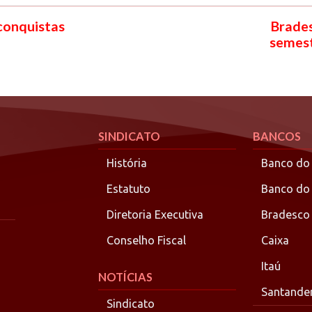
 conquistas
Brades
semest
SINDICATO
BANCOS
História
Banco do 
Estatuto
Banco do
Diretoria Executiva
Bradesco
Conselho Fiscal
Caixa
Itaú
NOTÍCIAS
Santande
Sindicato