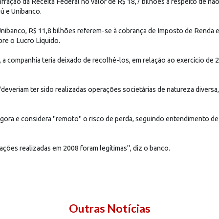
fração da Receita Federal no valor de R$ 18,7 bilhões a respeito de n
aú e Unibanco.
nibanco, R$ 11,8 bilhões referem-se à cobrança de Imposto de Renda e
bre o Lucro Líquido.
 a companhia teria deixado de recolhê-los, em relação ao exercício de 
 "deveriam ter sido realizadas operações societárias de natureza divers
agora e considera "remoto" o risco de perda, seguindo entendimento d
ações realizadas em 2008 foram legítimas", diz o banco.
Outras Notícias