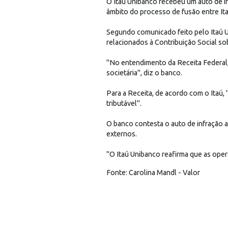
O Itaú Unibanco recebeu um auto de in
âmbito do processo de fusão entre It
Segundo comunicado feito pelo Itaú U
relacionados à Contribuição Social so
"No entendimento da Receita Federal,
societária", diz o banco.
Para a Receita, de acordo com o Itaú,
tributável".
O banco contesta o auto de infração 
externos.
"O Itaú Unibanco reafirma que as oper
Fonte: Carolina Mandl - Valor