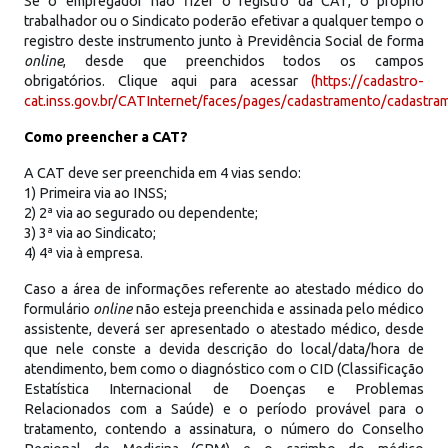
Se o empregador não fizer o registro da CAT, o próprio
trabalhador ou o Sindicato poderão efetivar a qualquer tempo o
registro deste instrumento junto à Previdência Social de forma
online
, desde que preenchidos todos os campos
obrigatórios. Clique aqui para acessar
(https://cadastro-
cat.inss.gov.br/CATInternet/faces/pages/cadastramento/cadastra
Como preencher a CAT?
A CAT deve ser preenchida em 4 vias sendo:
1) Primeira via ao INSS;
2) 2ª via ao segurado ou dependente;
3) 3ª via ao Sindicato;
4) 4ª via à empresa.
Caso a área de informações referente ao atestado médico do
formulário
online
não esteja preenchida e assinada pelo médico
assistente, deverá ser apresentado o atestado médico, desde
que nele conste a devida descrição do local/data/hora de
atendimento, bem como o diagnóstico com o CID (Classificação
Estatística Internacional de Doenças e Problemas
Relacionados com a Saúde) e o período provável para o
tratamento, contendo a assinatura, o número do Conselho