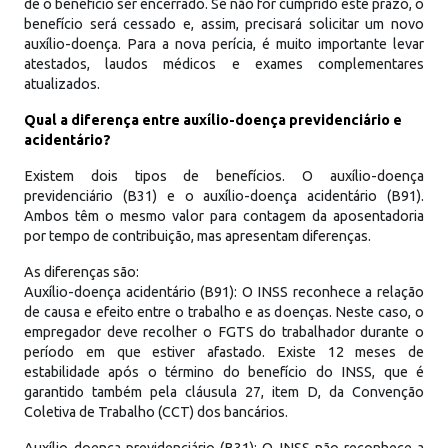
de o benefício ser encerrado. Se não for cumprido este prazo, o
benefício será cessado e, assim, precisará solicitar um novo
auxílio-doença. Para a nova perícia, é muito importante levar
atestados, laudos médicos e exames complementares
atualizados.
Qual a diferença entre auxílio-doença previdenciário e
acidentário?
Existem dois tipos de benefícios. O auxílio-doença
previdenciário (B31) e o auxílio-doença acidentário (B91).
Ambos têm o mesmo valor para contagem da aposentadoria
por tempo de contribuição, mas apresentam diferenças.
As diferenças são:
Auxílio-doença acidentário (B91): O INSS reconhece a relação
de causa e efeito entre o trabalho e as doenças. Neste caso, o
empregador deve recolher o FGTS do trabalhador durante o
período em que estiver afastado. Existe 12 meses de
estabilidade após o término do benefício do INSS, que é
garantido também pela cláusula 27, item D, da Convenção
Coletiva de Trabalho (CCT) dos bancários.
Auxílio-doença previdenciário (B31): O INSS não reconhece a