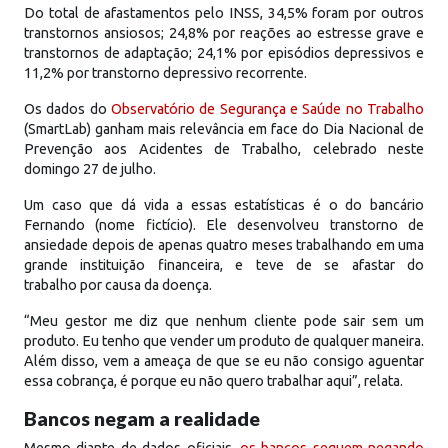
Do total de afastamentos pelo INSS, 34,5% foram por outros
transtornos ansiosos; 24,8% por reações ao estresse grave e
transtornos de adaptação; 24,1% por episódios depressivos e
11,2% por transtorno depressivo recorrente.
Os dados do
Observatório de Segurança e Saúde no Trabalho
(SmartLab) ganham mais relevância em face do Dia Nacional de
Prevenção aos Acidentes de Trabalho, celebrado neste
domingo 27 de julho.
Um caso que dá vida a essas estatísticas é o do bancário
Fernando (nome fictício). Ele desenvolveu transtorno de
ansiedade depois de apenas quatro meses trabalhando em uma
grande instituição financeira, e teve de se afastar do
trabalho por causa da doença.
“Meu gestor me diz que nenhum cliente pode sair sem um
produto. Eu tenho que vender um produto de qualquer maneira.
Além disso, vem a ameaça de que se eu não consigo aguentar
essa cobrança, é porque eu não quero trabalhar aqui”, relata.
Bancos negam a realidade
Mesmo diante de dados oficiais,
os bancos seguem negando