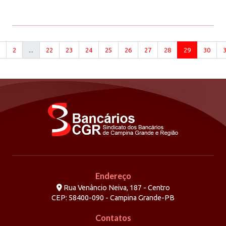
2
...
22
23
24
25
26
27
28
29
30
Endereço
Rua Venâncio Neiva, 187 - Centro
CEP: 58400-090 - Campina Grande-PB
Contatos