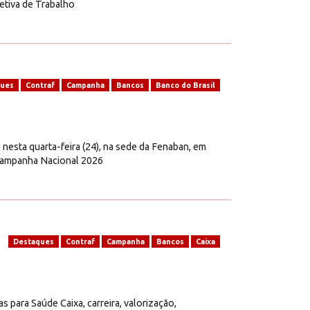
letiva de Trabalho
ques
Contraf
Campanha
Bancos
Banco do Brasil
sta quarta-feira (24), na sede da Fenaban, em
 Campanha Nacional 2026
Destaques
Contraf
Campanha
Bancos
Caixa
ara Saúde Caixa, carreira, valorização,