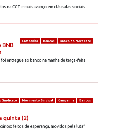
dos na CCT e mais avanço em cláusulas sociais
Campanha
Bancos
Banco do Nordeste
o BNB
o
 foi entregue ao banco na manhã de terça-feira
o Sindicato
Movimento Sindical
Campanha
Bancos
 quinta (2)
ários: feitos de esperança, movidos pela luta”