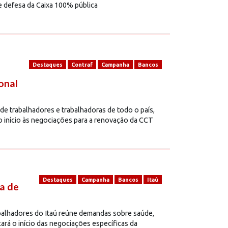
e defesa da Caixa 100% pública
Destaques
Contraf
Campanha
Bancos
onal
de trabalhadores e trabalhadoras de todo o país,
do início às negociações para a renovação da CCT
Destaques
Campanha
Bancos
Itaú
a de
lhadores do Itaú reúne demandas sobre saúde,
ará o início das negociações específicas da