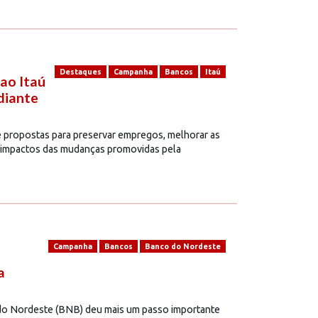
Destaques
Campanha
Bancos
Itaú
ao Itaú
diante
 propostas para preservar empregos, melhorar as
os impactos das mudanças promovidas pela
Campanha
Bancos
Banco do Nordeste
a
o Nordeste (BNB) deu mais um passo importante