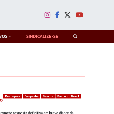
VOS
SINDICALIZE-SE
PROCURAR
Destaques
Campanha
Bancos
Banco do Brasil
do
promete resposta definitiva em breve diante da