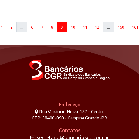
1
2
...
6
7
8
9
10
11
12
...
160
161
Endereço
Rua Venâncio Neiva, 187 - Centro
CEP: 58400-090 - Campina Grande-PB
Contatos
secretaria@bancarioscg.com.br