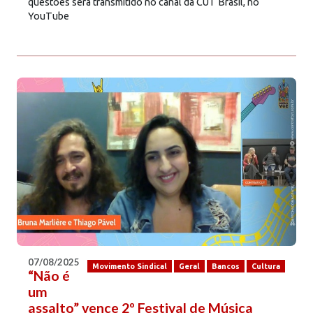
questões será transmitido no canal da CUT Brasil, no
YouTube
07/08/2025
Movimento Sindical
Geral
Bancos
Cultura
“Não é
um
assalto” vence 2º Festival de Música