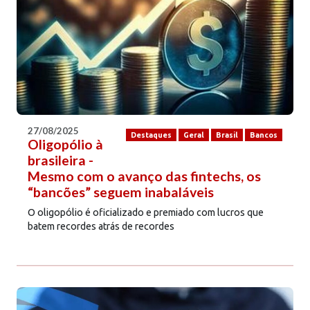
27/08/2025
Destaques
Geral
Brasil
Bancos
Oligopólio à
brasileira -
Mesmo com o avanço das fintechs, os
“bancões” seguem inabaláveis
O oligopólio é oficializado e premiado com lucros que
batem recordes atrás de recordes