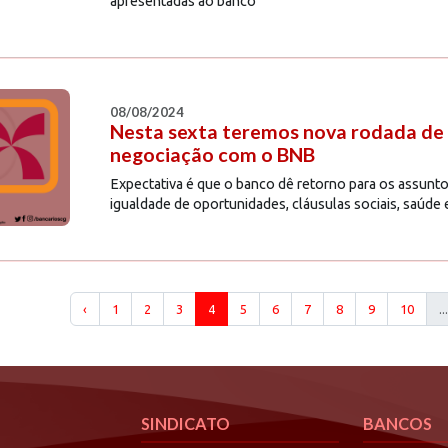
apresentadas ao banco
08/08/2024
Nesta sexta teremos nova rodada de
negociação com o BNB
Expectativa é que o banco dê retorno para os assunto
igualdade de oportunidades, cláusulas sociais, saúde
‹
1
2
3
4
5
6
7
8
9
10
...
SINDICATO
BANCOS