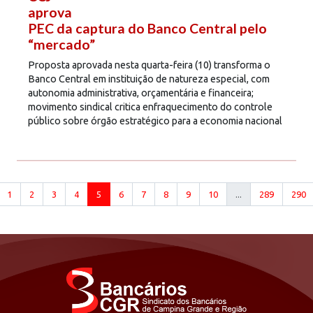
aprova
PEC da captura do Banco Central pelo
“mercado”
Proposta aprovada nesta quarta-feira (10) transforma o
Banco Central em instituição de natureza especial, com
autonomia administrativa, orçamentária e financeira;
movimento sindical critica enfraquecimento do controle
público sobre órgão estratégico para a economia nacional
1
2
3
4
5
6
7
8
9
10
...
289
290