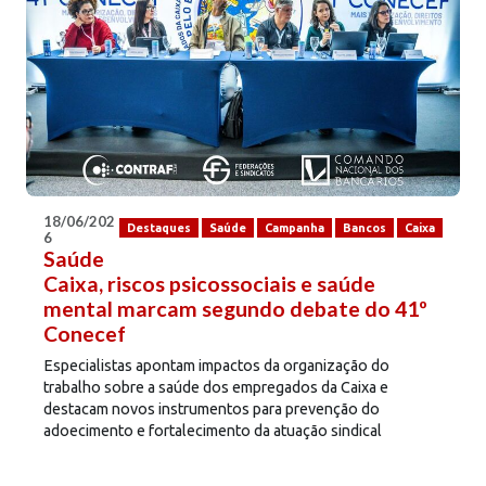
18/06/202
Destaques
Saúde
Campanha
Bancos
Caixa
6
Saúde
Caixa, riscos psicossociais e saúde
mental marcam segundo debate do 41º
Conecef
Especialistas apontam impactos da organização do
trabalho sobre a saúde dos empregados da Caixa e
destacam novos instrumentos para prevenção do
adoecimento e fortalecimento da atuação sindical