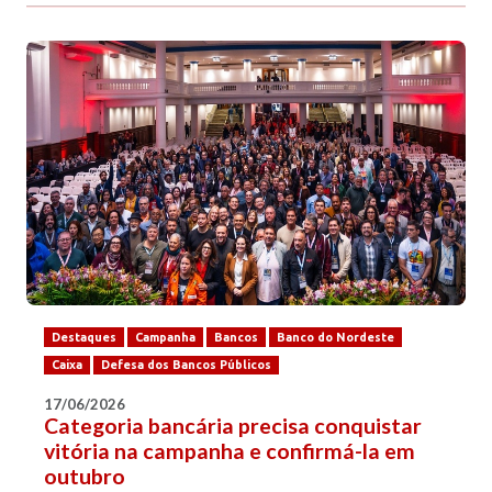
Destaques
Campanha
Bancos
Banco do Nordeste
Caixa
Defesa dos Bancos Públicos
17/06/2026
Categoria bancária precisa conquistar
vitória na campanha e confirmá-la em
outubro