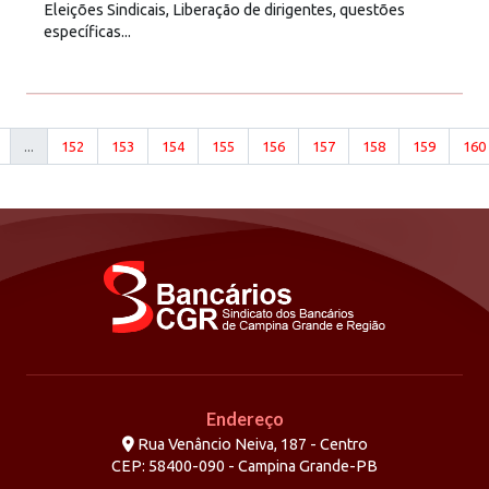
Eleições Sindicais, Liberação de dirigentes, questões
específicas...
...
152
153
154
155
156
157
158
159
160
Endereço
Rua Venâncio Neiva, 187 - Centro
CEP: 58400-090 - Campina Grande-PB