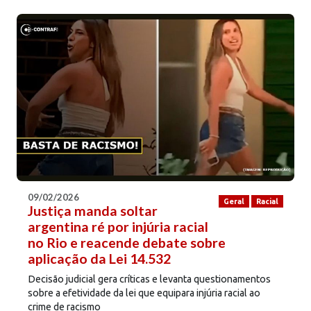
09/02/2026
Geral
Racial
Justiça manda soltar
argentina ré por injúria racial
no Rio e reacende debate sobre
aplicação da Lei 14.532
Decisão judicial gera críticas e levanta questionamentos
sobre a efetividade da lei que equipara injúria racial ao
crime de racismo