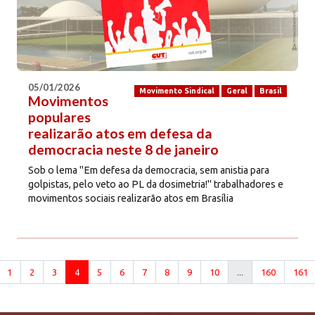
05/01/2026
Movimento Sindical
Geral
Brasil
Movimentos
populares
realizarão atos em defesa da
democracia neste 8 de janeiro
Sob o lema "Em defesa da democracia, sem anistia para
golpistas, pelo veto ao PL da dosimetria!" trabalhadores e
movimentos sociais realizarão atos em Brasília
1
2
3
4
5
6
7
8
9
10
...
160
161