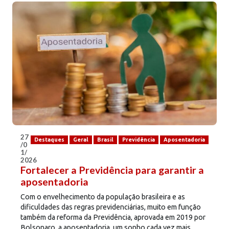
27
Destaques
Geral
Brasil
Previdência
Aposentadoria
/0
1/
2026
Fortalecer a Previdência para garantir a
aposentadoria
Com o envelhecimento da população brasileira e as
dificuldades das regras previdenciárias, muito em função
também da reforma da Previdência, aprovada em 2019 por
Bolsonaro, a aposentadoria, um sonho cada vez mais