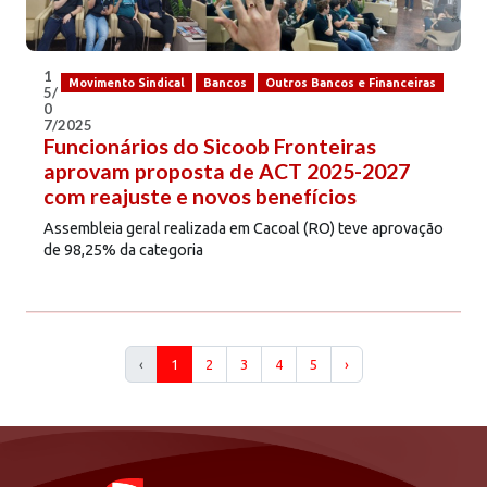
1
Movimento Sindical
Bancos
Outros Bancos e Financeiras
5/
0
7/2025
Funcionários do Sicoob Fronteiras
aprovam proposta de ACT 2025-2027
com reajuste e novos benefícios
Assembleia geral realizada em Cacoal (RO) teve aprovação
de 98,25% da categoria
‹
1
2
3
4
5
›