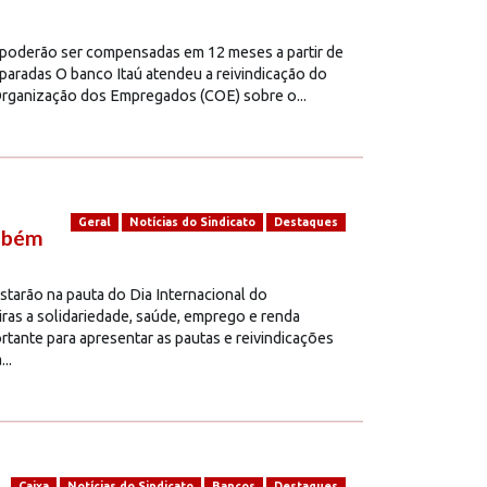
 poderão ser compensadas em 12 meses a partir de
paradas O banco Itaú atendeu a reivindicação do
rganização dos Empregados (COE) sobre o...
Geral
Notícias do Sindicato
Destaques
ambém
tarão na pauta do Dia Internacional do
iras a solidariedade, saúde, emprego e renda
ante para apresentar as pautas e reivindicações
..
Caixa
Notícias do Sindicato
Bancos
Destaques