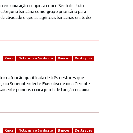
ão em uma ação conjunta com o Seeb de João
categoria bancária como grupo prioritário para
da atividade e que as agências bancárias em todo
Caixa
Notícias do Sindicato
Bancos
Destaques
tuiu a função gratificada de três gestores que
, um Superintendente Executivo, e uma Gerente
samente punidos com a perda de função em uma
Caixa
Notícias do Sindicato
Bancos
Destaques