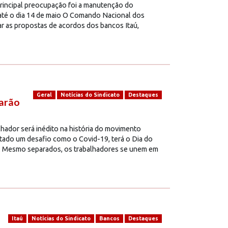
principal preocupação foi a manutenção do
 até o dia 14 de maio O Comando Nacional dos
sar as propostas de acordos dos bancos Itaú,
Geral
Notícias do Sindicato
Destaques
arão
lhador será inédito na história do movimento
ntado um desafio como o Covid-19, terá o Dia do
al. Mesmo separados, os trabalhadores se unem em
Itaú
Notícias do Sindicato
Bancos
Destaques